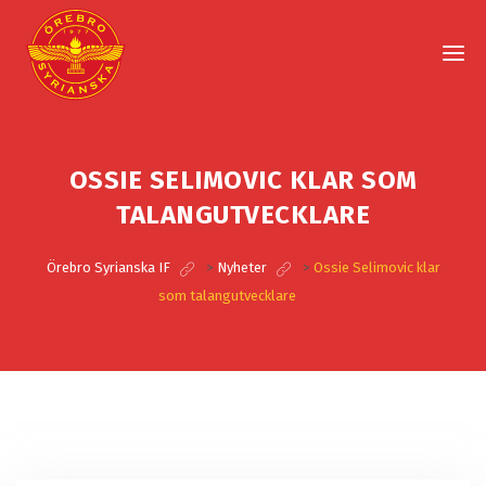
OSSIE SELIMOVIC KLAR SOM
TALANGUTVECKLARE
Örebro Syrianska IF
>
Nyheter
>
Ossie Selimovic klar
som talangutvecklare