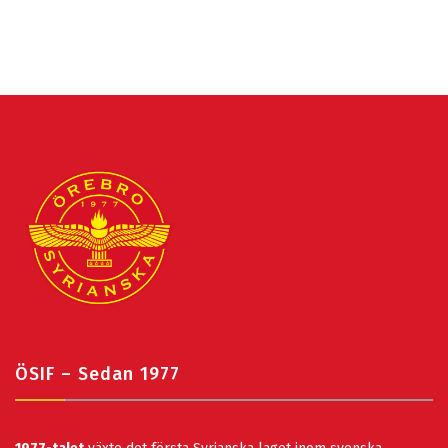
ÖSIF – Sedan 1977