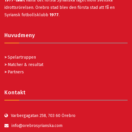
1977-talet
växte det första Syrianska laget inom svenska
idrottsrörelsen. Örebro stad blev den första stad att få en
Syriansk fotbollsklubb
1977
.
Huvudmeny
>
Spelartruppen
>
Matcher & resultat
>
Partners
Kontakt
Varbergagatan 258, 703 60 Örebro
info@orebrosyrianska.com