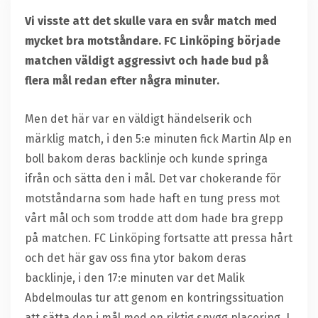
Vi visste att det skulle vara en svår match med
mycket bra motståndare. FC Linköping började
matchen väldigt aggressivt och hade bud på
flera mål redan efter några minuter.
Men det här var en väldigt händelserik och
märklig match, i den 5:e minuten fick Martin Alp en
boll bakom deras backlinje och kunde springa
ifrån och sätta den i mål. Det var chokerande för
motståndarna som hade haft en tung press mot
vårt mål och som trodde att dom hade bra grepp
på matchen. FC Linköping fortsatte att pressa hårt
och det här gav oss fina ytor bakom deras
backlinje, i den 17:e minuten var det Malik
Abdelmoulas tur att genom en kontringssituation
att sätta den i mål med en riktig snygg placering. I