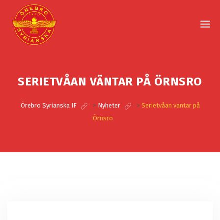
SERIETVÅAN VÄNTAR PÅ ÖRNSRO
Örebro Syrianska IF
>
Nyheter
>
Serietvåan väntar på
Örnsro