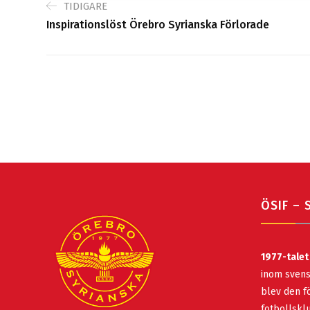
TIDIGARE
Inspirationslöst Örebro Syrianska Förlorade
ÖSIF – 
1977-talet
inom svens
blev den fö
fotbollsk