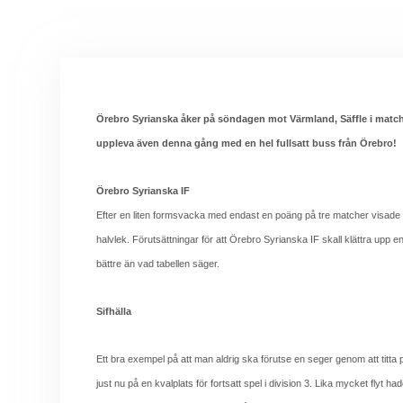
Örebro Syrianska åker på söndagen mot Värmland, Säffle i match m
uppleva även denna gång med en hel fullsatt buss från Örebro!
Örebro Syrianska IF
Efter en liten formsvacka med endast en poäng på tre matcher visade S
halvlek. Förutsättningar för att Örebro Syrianska IF skall klättra upp 
bättre än vad tabellen säger.
Sifhälla
Ett bra exempel på att man aldrig ska förutse en seger genom att titta 
just nu på en kvalplats för fortsatt spel i division 3. Lika mycket fly