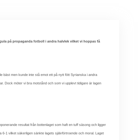
ula på propaganda fotboll i andra halvlek vilket vi hoppas få
 bäst men kunde inte stå emot ett på nytt fött Syrianska i andra
klar. Dock möter vi bra motstånd och som vi upplevt tidigare är lagen
mponerande resultat från bottenlaget som haft en tuff säsong och ligger
a 6-1 vilket säkerligen sänkte lagets självförtroende och moral. Laget