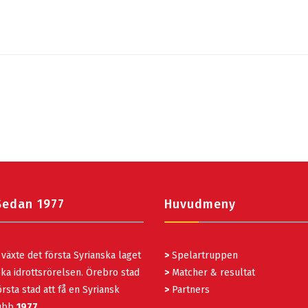
Sedan 1977
Huvudmeny
växte det första Syrianska laget
>
Spelartruppen
ka idrottsrörelsen. Örebro stad
>
Matcher & resultat
rsta stad att få en Syriansk
>
Partners
lubb
1977
.