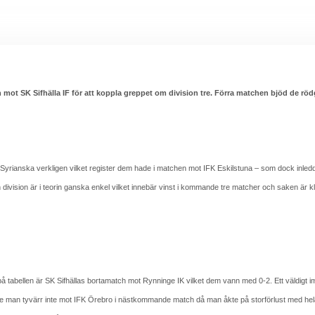
ot SK Sifhälla IF för att koppla greppet om division tre. Förra matchen bjöd de rödg
yrianska verkligen vilket register dem hade i matchen mot IFK Eskilstuna – som dock inledde
en division är i teorin ganska enkel vilket innebär vinst i kommande tre matcher och saken är 
på tabellen är SK Sifhällas bortamatch mot Rynninge IK vilket dem vann med 0-2. Ett väldigt i
t hade man tyvärr inte mot IFK Örebro i nästkommande match då man åkte på storförlust med hel