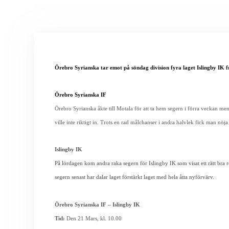
Örebro Syrianska tar emot på söndag division fyra laget Islingby IK f
Örebro Syrianska IF
Örebro Syrianska åkte till Motala för att ta hem segern i förra veckan me
ville inte riktigt in. Trots en rad målchanser i andra halvlek fick man nöja
Islingby IK
På lördagen kom andra raka segern för Islingby IK som visat ett rätt bra
segern senast har dalar laget förstärkt laget med hela åtta nyförvärv.
Örebro Syrianska IF –
Islingby IK
Tid:
Den 21 Mars, kl. 10.00