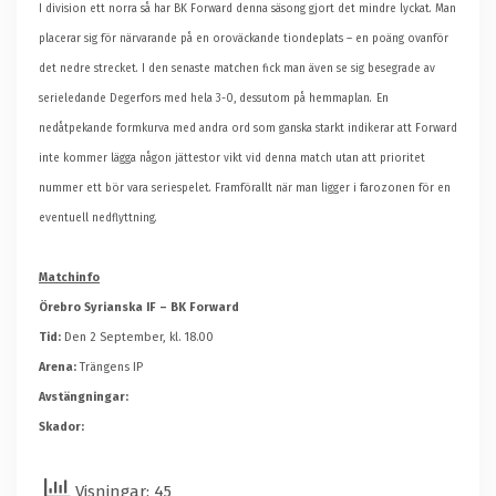
I division ett norra så har BK Forward denna säsong gjort det mindre lyckat. Man
placerar sig för närvarande på en oroväckande tiondeplats – en poäng ovanför
det nedre strecket. I den senaste matchen fick man även se sig besegrade av
serieledande Degerfors med hela 3-0, dessutom på hemmaplan.
En
nedåtpekande formkurva med andra ord som ganska starkt indikerar att Forward
inte kommer lägga någon jättestor vikt vid denna match utan att prioritet
nummer ett bör vara seriespelet. Framförallt när man ligger i farozonen för en
eventuell nedflyttning.
Matchinfo
Örebro Syrianska IF – BK Forward
Tid:
Den 2 September, kl. 18.00
Arena:
Trängens IP
Avstängningar:
Skador:
Visningar: 45