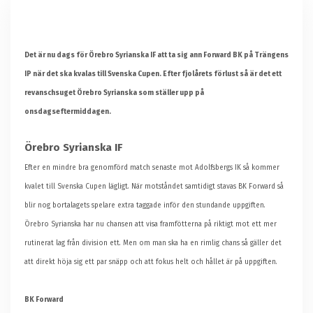
Det är nu dags för Örebro Syrianska IF att ta sig ann Forward BK på Trängens
IP när det ska kvalas till Svenska Cupen. Efter fjolårets förlust så är det ett
revanschsuget Örebro Syrianska som ställer upp på
onsdagseftermiddagen.
Örebro Syrianska IF
Efter en mindre bra genomförd match senaste mot Adolfsbergs IK så kommer
kvalet till Svenska Cupen lägligt. När motståndet samtidigt stavas BK Forward så
blir nog bortalagets spelare extra taggade inför den stundande uppgiften.
Örebro Syrianska har nu chansen att visa framfötterna på riktigt mot ett mer
rutinerat lag från division ett. Men om man ska ha en rimlig chans så gäller det
att direkt höja sig ett par snäpp och att fokus helt och hållet är på uppgiften.
BK Forward