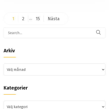
Sidnumrering
1
2
15
Nästa
…
för
Search
inlägg
for:
Arkiv
Arkiv
Kategorier
Kategorier