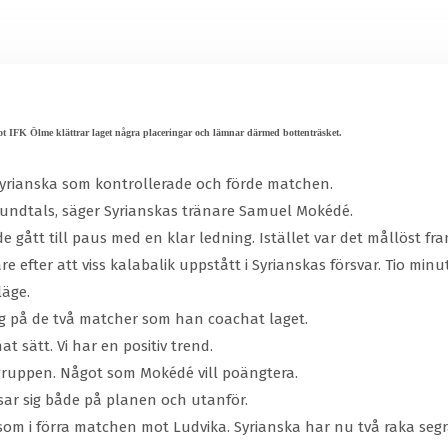
ot IFK Ölme klättrar laget några placeringar och lämnar därmed bottenträsket.
 Syrianska som kontrollerade och förde matchen.
 stundtals, säger Syrianskas tränare Samuel Mokédé.
tt till paus med en klar ledning. Istället var det mållöst fram
are efter att viss kalabalik uppstått i Syrianskas försvar. Tio m
läge.
 på de två matcher som han coachat laget.
 sätt. Vi har en positiv trend.
 gruppen. Något som Mokédé vill poängtera.
visar sig både på planen och utanför.
 som i förra matchen mot Ludvika. Syrianska har nu två raka se