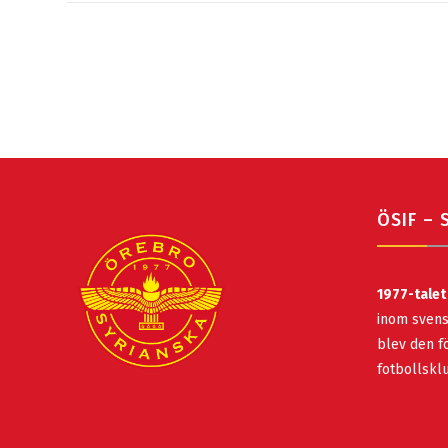
ÖSIF – 
1977-talet
inom svens
blev den fö
fotbollsk