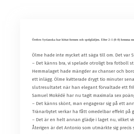
Örebro Syrianska har hittat formen och spelglädjen. Efter 2–1 (0–0) hemma m
Ölme hade inte mycket att säga till om. Det var
– Det känns bra, vi spelade otroligt bra fotboll
Hemmalaget hade mängder av chanser och borde gå
ett inlägg. Ölme kvitterade drygt tio minuter sen
slutresultatet när han elegant förvaltade ett fri
Samuel Mokédé har nu tagit maximala sex poäng
– Det känns skönt, man engagerar sig på ett annat
Tränarbytet verkar ha fått omedelbar effekt på
– Det är en helt annan glädje i laget nu, vilket 
Återigen är det Antonio som utmärkte sig precis