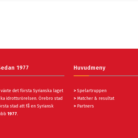
Sedan 1977
Huvudmeny
växte det första Syrianska laget
>
Spelartruppen
ka idrottsrörelsen. Örebro stad
>
Matcher & resultat
rsta stad att få en Syriansk
>
Partners
lubb
1977
.