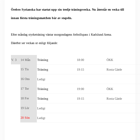
Örebro Syrianska har startat upp sin tredje träningsvecka. Nu återstår en vecka till
innan första träningsmatchen bär av stapeln.
Efter måndag styrketräning väntar morgondagens fotbollspass i Karlslund Arena.
Därefter ser veckan ut enligt följande:
V. 3
14 Mån
Träning
18:00
ÖKK
15 Tis
Träning
19:15
Rosta Gärde
16 Ons
Ledigt
17 Tor
Träning
19:00
ÖKK
18 Fre
Träning
19:15
Rosta Gärde
19 Lör
Ledigt
20 Sön
Ledigt