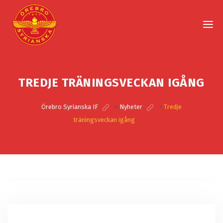
TREDJE TRÄNINGSVECKAN IGÅNG
Örebro Syrianska IF
>
Nyheter
>
Tredje
träningsveckan igång