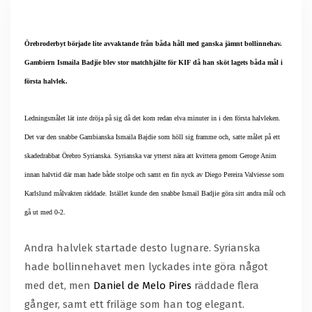
Örebroderbyt började lite avvaktande från båda håll med ganska jämnt bollinnehav.
Gambiern Ismaila Badjie blev stor matchhjälte för KIF då han sköt lagets båda mål i
första halvlek.
Ledningsmålet lät inte dröja på sig då det kom redan elva minuter in i den första halvleken.
Det var den snabbe Gambianska Ismaila Bajdie som höll sig framme och, satte målet på ett
skadedrabbat Örebro Syrianska. Syrianska var ytterst nära att kvittera genom Geroge Anim
innan halvtid där man hade både stolpe och samt en fin nyck av
Diego Pereira Valviesse
som
Karlslund målvakten räddade. Istället kunde den snabbe Ismail Badjie göra sitt andra mål och
gå ut med 0-2.
Andra halvlek startade desto lugnare. Syrianska
hade bollinnehavet men lyckades inte göra något
med det, men
Daniel de Melo Pires
räddade flera
gånger, samt ett friläge som han tog elegant.