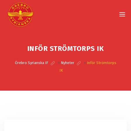
INFÖR STRÖMTORPS IK
Örebro Syrianska IF
>
Nyheter
>
Inför Strömtorps
IK