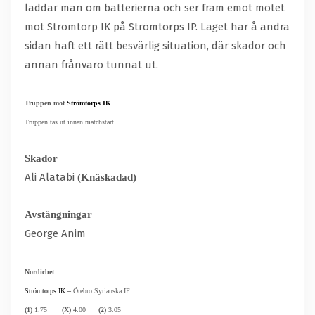
laddar man om batterierna och ser fram emot mötet
mot Strömtorp IK på Strömtorps IP. Laget har å andra
sidan haft ett rätt besvärlig situation, där skador och
annan frånvaro tunnat ut.
Truppen mot
Strömtorps IK
Truppen tas ut innan matchstart
Skador
Ali Alatabi
(Knäskadad)
Avstängningar
George Anim
Nordicbet
Strömtorps IK –
Örebro Syrianska IF
(1)
1.75
(X)
4.00
(2)
3.05