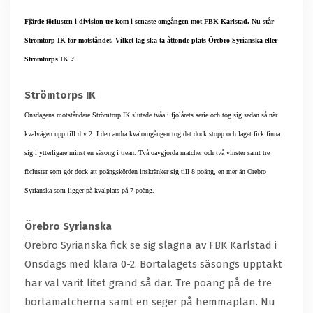
Fjärde förlusten i division tre kom i senaste omgången mot FBK Karlstad. Nu står
Strömtorp IK för motståndet. Vilket lag ska ta åttonde plats Örebro Syrianska eller
Strömtorps IK ?
Strömtorps IK
Onsdagens motståndare Strömtorp IK slutade tvåa i fjolårets serie och tog sig sedan så när
kvalvägen upp till div 2. I den andra kvalomgången tog det dock stopp och laget fick finna
sig i ytterligare minst en säsong i trean. Två oavgjorda matcher och två vinster samt tre
förluster som gör dock att poängskörden inskränker sig till 8 poäng, en mer än Örebro
Syrianska som ligger på kvalplats på 7 poäng.
Örebro Syrianska
Örebro Syrianska fick se sig slagna av FBK Karlstad i
Onsdags med klara 0-2. Bortalagets säsongs upptakt
har väl varit litet grand så där. Tre poäng på de tre
bortamatcherna samt en seger på hemmaplan. Nu