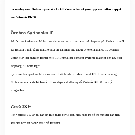
På söndag åker Örebro Syrianska IF till Västerås för att göra upp om botten nappet
mot Västerås BK 30.
Örebro Syrianska IF
För Örebro Syrianskas del har inte säsongen börjat som man hade hoppats på. Endast två mål
har inspelat i mål på tre matcher men än har man inte takigt de efterlängtande tre poängen.
Senast blev det ännu en förlust mot IFK Kumla där domaren avgjorde matchen och gav bort
tre poäng till borta laget.
Syrianska har ägnat en del av veckan till att bearbeta förlusten mot IFK Kumla i söndags.
Nu blickar man i stället framåt till söndagens drabbning då Västerås BK 30 möts på
Ringvallen.
Västerås BK 30
För
Västerås BK 30 del har det inte häller blivit som man hade tro på tre matcher har man
kammat hem en poäng samt två förluster.