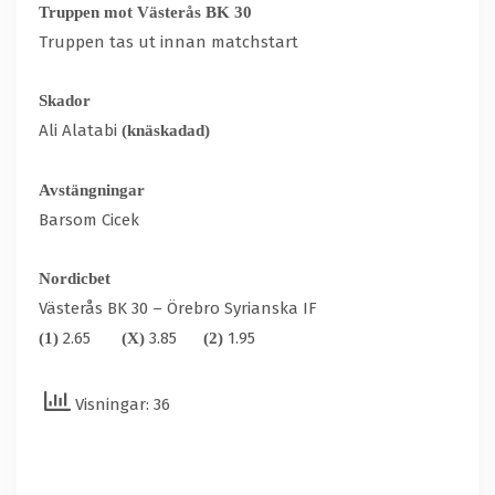
Truppen mot Västerås BK 30
Truppen tas ut innan matchstart
Skador
Ali Alatabi
(knäskadad)
Avstängningar
Barsom Cicek
Nordicbet
Västerås BK 30 – Örebro Syrianska IF
2.65
3.85
1.95
(1)
(X)
(2)
Visningar: 36