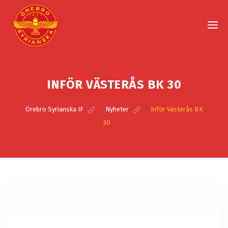
INFÖR VÄSTERÅS BK 30
Örebro Syrianska IF
>
Nyheter
>
Inför Västerås BK
30