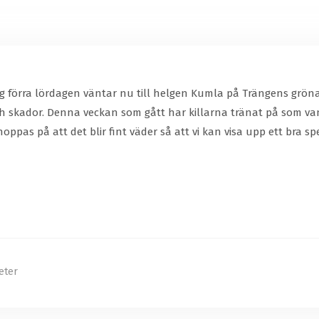
g förra lördagen väntar nu till helgen Kumla på Trängens gröna g
 skador. Denna veckan som gått har killarna tränat på som vanli
ppas på att det blir fint väder så att vi kan visa upp ett bra s
eter