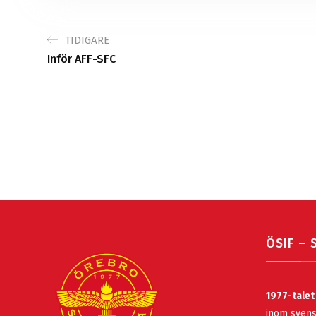
TIDIGARE
Inför AFF-SFC
ÖSIF – 
1977-talet
inom svens