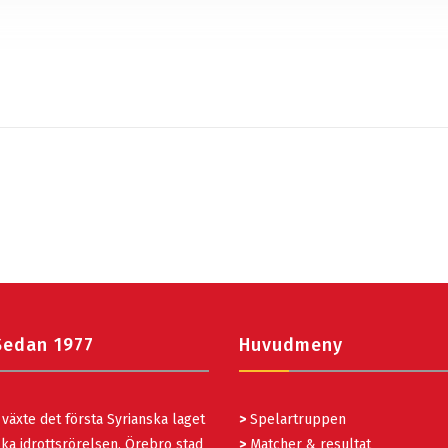
Sedan 1977
Huvudmeny
växte det första Syrianska laget
>
Spelartruppen
ka idrottsrörelsen. Örebro stad
>
Matcher & resultat