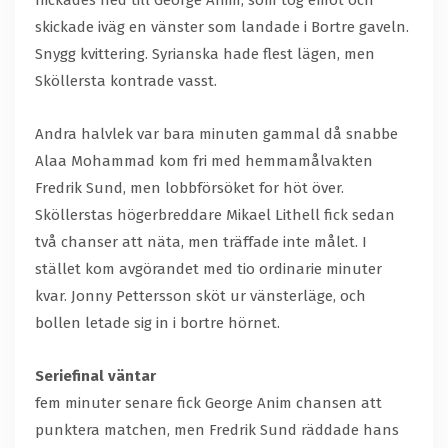
nickades ned till George Anim, som tog emot och
skickade iväg en vänster som landade i Bortre gaveln.
Snygg kvittering. Syrianska hade flest lägen, men
Sköllersta kontrade vasst.
Andra halvlek var bara minuten gammal då snabbe
Alaa Mohammad kom fri med hemmamålvakten
Fredrik Sund, men lobbförsöket for höt över.
Sköllerstas högerbreddare Mikael Lithell fick sedan
två chanser att näta, men träffade inte målet. I
stället kom avgörandet med tio ordinarie minuter
kvar. Jonny Pettersson sköt ur vänsterläge, och
bollen letade sig in i bortre hörnet.
Seriefinal väntar
fem minuter senare fick George Anim chansen att
punktera matchen, men Fredrik Sund räddade hans