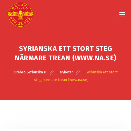
SYRIANSKA ETT STORT STEG
NÄRMARE TREAN (WWW.NA.SE)
Örebro Syrianska IF
>
Nyheter
>
Syrianska ett stort
steg närmare trean (www.na.se)