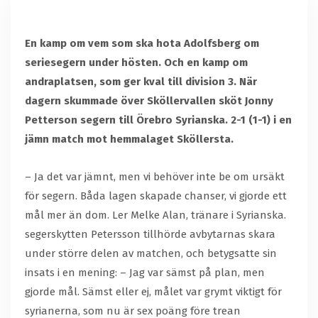
En kamp om vem som ska hota Adolfsberg om
seriesegern under hösten. Och en kamp om
andraplatsen, som ger kval till division 3. När
dagern skummade över Sköllervallen sköt Jonny
Petterson segern till Örebro Syrianska. 2-1 (1-1) i en
jämn match mot hemmalaget Sköllersta.
– Ja det var jämnt, men vi behöver inte be om ursäkt
för segern. Båda lagen skapade chanser, vi gjorde ett
mål mer än dom. Ler Melke Alan, tränare i Syrianska.
segerskytten Petersson tillhörde avbytarnas skara
under större delen av matchen, och betygsatte sin
insats i en mening: – Jag var sämst på plan, men
gjorde mål. Sämst eller ej, målet var grymt viktigt för
syrianerna, som nu är sex poäng före trean