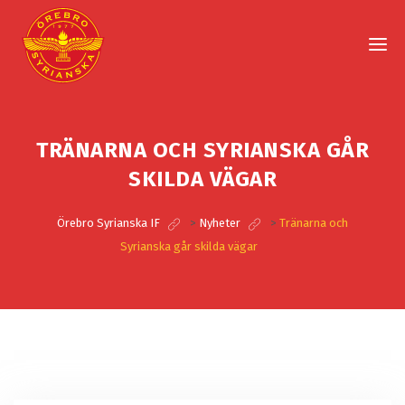
TRÄNARNA OCH SYRIANSKA GÅR
SKILDA VÄGAR
Örebro Syrianska IF
>
Nyheter
>
Tränarna och
Syrianska går skilda vägar