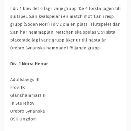
I div 1 blev det 6 lag i varje grupp. De 4 första lagen till
slutspel. 5:an kvalspelar i en match mot 1:an i resp
grupp (Söder/Norr) i div 2 om en plats i slutspelet där
5:an har hemmaplan. Matchen ska spelas v. 51 sista
placerade lag i varje grupp åker ur till nästa år.
Örebro Syrianska hamnade i följande grupp:
Div. 1 Norra Herrar
Adolfsbergs IK
Frövi IK
Glanshammars IF
IK Sturehov
Örebro Syrianska
ÖSK Ungdom