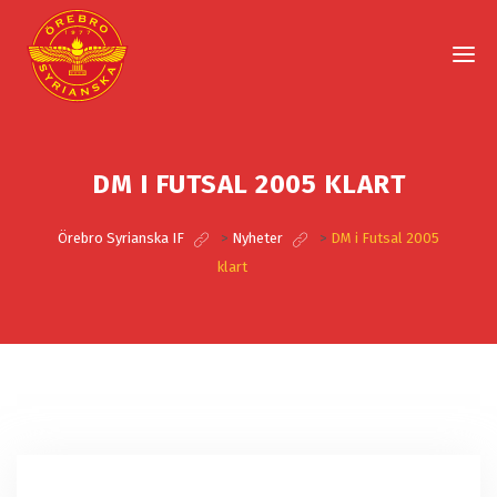
DM I FUTSAL 2005 KLART
Örebro Syrianska IF
>
Nyheter
>
DM i Futsal 2005
klart