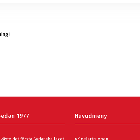
ing!
Sedan 1977
Huvudmeny
växte det första Syrianska laget
>
Spelartruppen