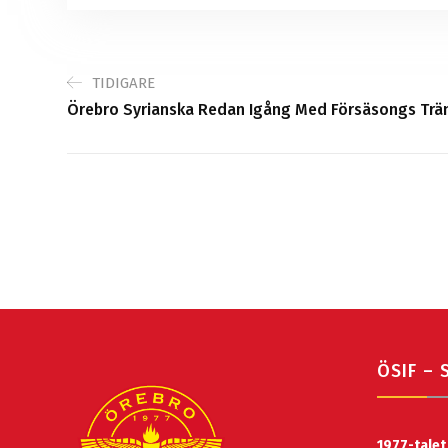
TIDIGARE
Örebro Syrianska Redan Igång Med Försäsongs Trän
ÖSIF – 
1977-talet