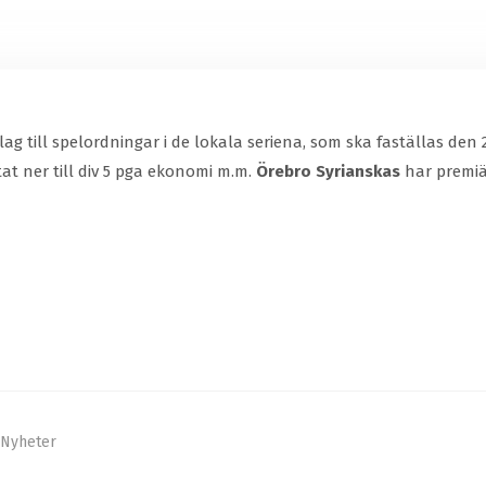
g till spelordningar i de lokala seriena, som ska faställas den
tat ner till div 5 pga ekonomi m.m.
Örebro Syrianskas
har premiär
Nyheter