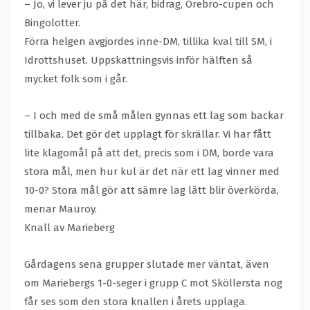
– Jo, vi lever ju på det här, bidrag, Örebro-cupen och
Bingolotter.
Förra helgen avgjordes inne-DM, tillika kval till SM, i
Idrottshuset. Uppskattningsvis inför hälften så
mycket folk som i går.
– I och med de små målen gynnas ett lag som backar
tillbaka. Det gör det upplagt för skrällar. Vi har fått
lite klagomål på att det, precis som i DM, borde vara
stora mål, men hur kul är det när ett lag vinner med
10-0? Stora mål gör att sämre lag lätt blir överkörda,
menar Mauroy.
Knall av Marieberg
Gårdagens sena grupper slutade mer väntat, även
om Mariebergs 1-0-seger i grupp C mot Sköllersta nog
får ses som den stora knallen i årets upplaga.