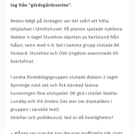
lag från “gärdsgårdsserien”.
Redan tidigt på lördagen var det svårt att hitta
sittplatser i Idrottshuset. På planen spelade nyblivna
division 4-laget Sturehov skjortan av Karlslund från
tvåan, vann med 4-0. Sist i samma grupp slutade BK
Forward. Sturehov och ÖSK Ungdom avancerade till
kvartsfinal.
I andra förmiddagsgruppen slutade division 2-laget
Rynninge näst sist och fick därmed lämna
turneringen före slutspelet. Dit gick i stället Vivalla-
Lundby och IFK Örebro (läs mer om dramatiken i
gruppen i särskild text).
Skrällar och publiksuccé. Vad är då hemligheten?
– Många ser nog det här lite som inofficiella DM, trots