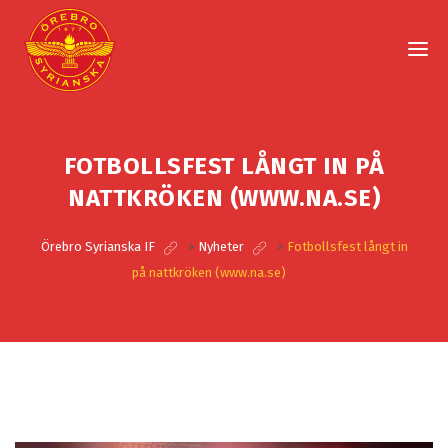
FOTBOLLSFEST LÅNGT IN PÅ
NATTKRÖKEN (WWW.NA.SE)
Örebro Syrianska IF
>
Nyheter
>
Fotbollsfest långt in
på nattkröken (www.na.se)