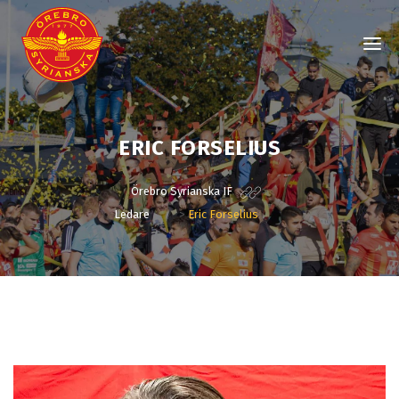
ERIC FORSELIUS
Örebro Syrianska IF
>
Ledare
>
Eric Forselius