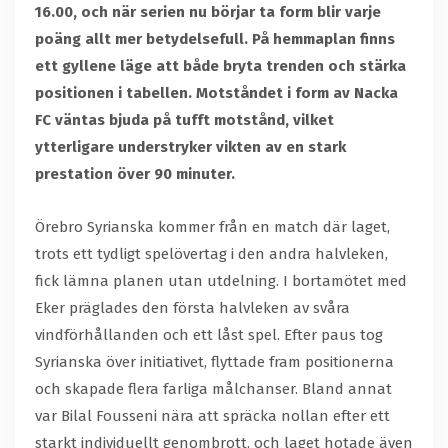
16.00, och när serien nu börjar ta form blir varje
poäng allt mer betydelsefull. På hemmaplan finns
ett gyllene läge att både bryta trenden och stärka
positionen i tabellen. Motståndet i form av Nacka
FC väntas bjuda på tufft motstånd, vilket
ytterligare understryker vikten av en stark
prestation över 90 minuter.
Örebro Syrianska kommer från en match där laget,
trots ett tydligt spelövertag i den andra halvleken,
fick lämna planen utan utdelning. I bortamötet med
Eker präglades den första halvleken av svåra
vindförhållanden och ett låst spel. Efter paus tog
Syrianska över initiativet, flyttade fram positionerna
och skapade flera farliga målchanser. Bland annat
var Bilal Fousseni nära att spräcka nollan efter ett
starkt individuellt genombrott, och laget hotade även