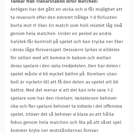
Tankar från Tränarstaben inför matchen:
Äntligen har det gått en vecka och vi får möjlighet att
ta revansch efter den extremt tråkiga 1-0 förlusten
borta mot IF Eker. En match som höll relativt låg nivå
genom hela matchen. Under en period av andra
halvlek får kontroll på spelet och kan trycka ner Eker
i deras låga försvarsspel. Dessvärre lyckas vi alldeles
för sällan med att komma in bakom och mellan
deras spelare i den sista tredjedelen. Den här delen i
spelet måste vi bli mycket bättre på. Rörelsen utan
boll är nyckeln till att få den delen av spelet att bli
bättre. Med det menar vi att det kan inte vara 1-2
spelare som har den rörelsen. Variationen behöver
öka och fler spelare behöver ta initiativ i det offensiva
spelet. Utöver det så behöver vi klara av att hålla
fokus genom hela matchen och lita på att vårat spel
kommer bryta ner motståndarnas försvar.