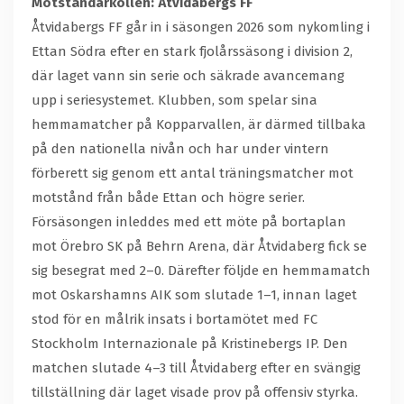
Motståndarkollen: Åtvidabergs FF
Åtvidabergs FF går in i säsongen 2026 som nykomling i
Ettan Södra efter en stark fjolårssäsong i division 2,
där laget vann sin serie och säkrade avancemang
upp i seriesystemet. Klubben, som spelar sina
hemmamatcher på Kopparvallen, är därmed tillbaka
på den nationella nivån och har under vintern
förberett sig genom ett antal träningsmatcher mot
motstånd från både Ettan och högre serier.
Försäsongen inleddes med ett möte på bortaplan
mot Örebro SK på Behrn Arena, där Åtvidaberg fick se
sig besegrat med 2–0. Därefter följde en hemmamatch
mot Oskarshamns AIK som slutade 1–1, innan laget
stod för en målrik insats i bortamötet med FC
Stockholm Internazionale på Kristinebergs IP. Den
matchen slutade 4–3 till Åtvidaberg efter en svängig
tillställning där laget visade prov på offensiv styrka.