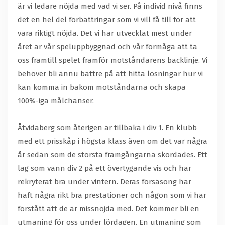
är vi ledare nöjda med vad vi ser. På individ nivå finns
det en hel del förbättringar som vi vill få till för att
vara riktigt nöjda. Det vi har utvecklat mest under
året är vår speluppbyggnad och vår förmåga att ta
oss framtill spelet framför motståndarens backlinje. Vi
behöver bli ännu bättre på att hitta lösningar hur vi
kan komma in bakom motståndarna och skapa
100%-iga målchanser.
Åtvidaberg som återigen är tillbaka i div 1. En klubb
med ett prisskåp i högsta klass även om det var några
år sedan som de största framgångarna skördades. Ett
lag som vann div 2 på ett övertygande vis och har
rekryterat bra under vintern. Deras försäsong har
haft några rikt bra prestationer och någon som vi har
förstått att de är missnöjda med. Det kommer bli en
utmaning för oss under lördagen. En utmaning som