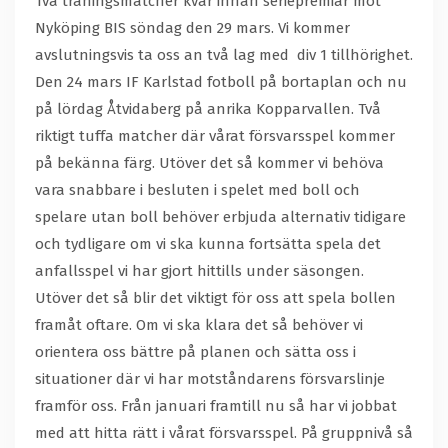
Två träningsmatcher kvar innan seriepremiär mot
Nyköping BIS söndag den 29 mars. Vi kommer
avslutningsvis ta oss an två lag med div 1 tillhörighet.
Den 24 mars IF Karlstad fotboll på bortaplan och nu
på lördag Åtvidaberg på anrika Kopparvallen. Två
riktigt tuffa matcher där vårat försvarsspel kommer
på bekänna färg. Utöver det så kommer vi behöva
vara snabbare i besluten i spelet med boll och
spelare utan boll behöver erbjuda alternativ tidigare
och tydligare om vi ska kunna fortsätta spela det
anfallsspel vi har gjort hittills under säsongen.
Utöver det så blir det viktigt för oss att spela bollen
framåt oftare. Om vi ska klara det så behöver vi
orientera oss bättre på planen och sätta oss i
situationer där vi har motståndarens försvarslinje
framför oss. Från januari framtill nu så har vi jobbat
med att hitta rätt i vårat försvarsspel. På gruppnivå så