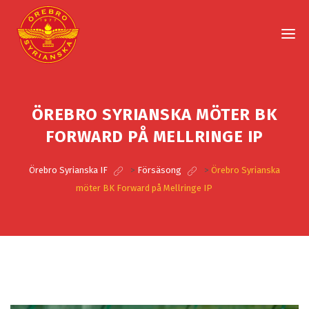
ÖREBRO SYRIANSKA MÖTER BK
FORWARD PÅ MELLRINGE IP
Örebro Syrianska IF
>
Försäsong
>
Örebro Syrianska
möter BK Forward på Mellringe IP