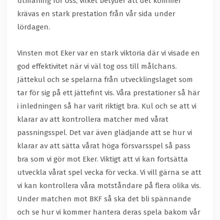
utmaning för oss, vilket betyder att det kommer
krävas en stark prestation från vår sida under
lördagen.
Vinsten mot Eker var en stark viktoria där vi visade en
god effektivitet när vi väl tog oss till målchans.
Jättekul och se spelarna från utvecklingslaget som
tar för sig på ett jättefint vis. Våra prestationer så här
i inledningen så har varit riktigt bra. Kul och se att vi
klarar av att kontrollera matcher med vårat
passningsspel. Det var även glädjande att se hur vi
klarar av att sätta vårat höga försvarsspel så pass
bra som vi gör mot Eker. Viktigt att vi kan fortsätta
utveckla vårat spel vecka för vecka. Vi vill gärna se att
vi kan kontrollera våra motståndare på flera olika vis.
Under matchen mot BKF så ska det bli spännande
och se hur vi kommer hantera deras spela bakom vår