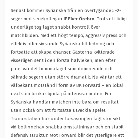
Senast kommer Syrianska från en övertygande 5–2-
seger mot seriekollegan
IF Eker Örebro
. Trots ett tidigt
underläge tog laget snabbt kontroll över
matchbilden. Med ett högt tempo, aggressiv press och
effektiv offensiv vände Syrianska till ledning och
fortsatte att skapa chanser. Gästerna kvitterade
visserligen sent i den första halvleken, men efter
paus var det hemmalaget som dominerade och
säkrade segern utan större dramatik. Nu väntar ett
välbekant motstånd i form av BK Forward – en lokal
rival som brukar bjuda på intensiva möten. För
Syrianska handlar matchen inte bara om resultat,
utan också om att fortsätta utveckla spelet.
Tränarstaben har under försäsongen lagt stor vikt
vid bollinnehav, snabba omställningar och en stabil
defensiv struktur. Mot Forward blir det ytterligare ett