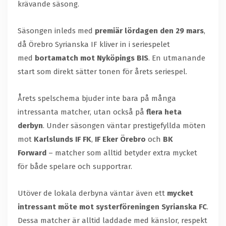
krävande säsong.
Säsongen inleds med
premiär lördagen den 29 mars
,
då Örebro Syrianska IF kliver in i seriespelet
med
bortamatch mot
Nyköpings BIS
. En utmanande
start som direkt sätter tonen för årets seriespel.
Årets spelschema bjuder inte bara på många
intressanta matcher, utan också på
flera heta
derbyn
. Under säsongen väntar prestigefyllda möten
mot
Karlslunds IF FK
,
IF Eker Örebro
och
BK
Forward
– matcher som alltid betyder extra mycket
för både spelare och supportrar.
Utöver de lokala derbyna väntar även ett
mycket
intressant möte mot systerföreningen
Syrianska FC
.
Dessa matcher är alltid laddade med känslor, respekt