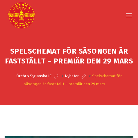
SPELSCHEMAT FÖR SÄSONGEN ÄR
FASTSTÄLLT – PREMIÄR DEN 29 MARS
Örebro Syrianska IF
>
Nyheter
>
Spelschemat för
säsongen är fastställt – premiär den 29 mars