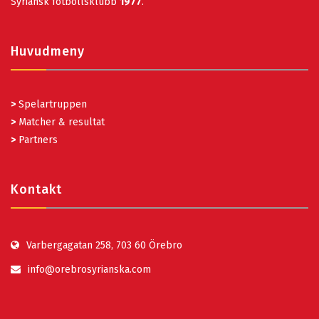
Syriansk fotbollsklubb
1977
.
Huvudmeny
>
Spelartruppen
>
Matcher & resultat
>
Partners
Kontakt
Varbergagatan 258, 703 60 Örebro
info@orebrosyrianska.com