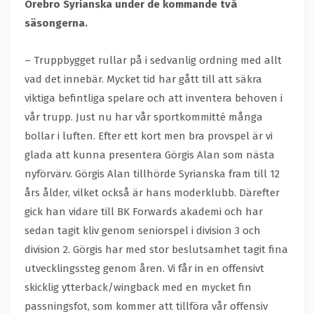
Örebro Syrianska under de kommande två
säsongerna.
– Truppbygget rullar på i sedvanlig ordning med allt
vad det innebär. Mycket tid har gått till att säkra
viktiga befintliga spelare och att inventera behoven i
vår trupp. Just nu har vår sportkommitté många
bollar i luften. Efter ett kort men bra provspel är vi
glada att kunna presentera Görgis Alan som nästa
nyförvärv. Görgis Alan tillhörde Syrianska fram till 12
års ålder, vilket också är hans moderklubb. Därefter
gick han vidare till BK Forwards akademi och har
sedan tagit kliv genom seniorspel i division 3 och
division 2. Görgis har med stor beslutsamhet tagit fina
utvecklingssteg genom åren. Vi får in en offensivt
skicklig ytterback/wingback med en mycket fin
passningsfot, som kommer att tillföra vår offensiv