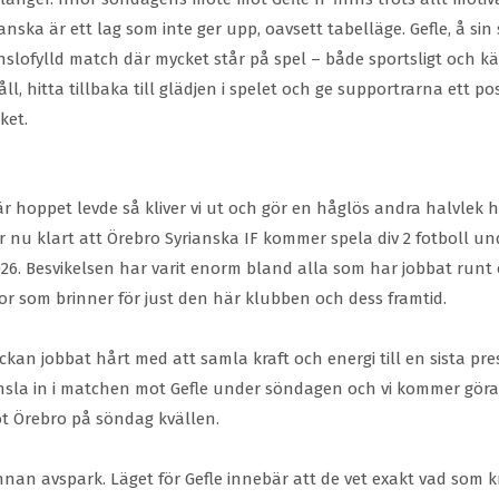
anska är ett lag som inte ger upp, oavsett tabelläge. Gefle, å sin
änslofylld match där mycket står på spel – både sportsligt och 
 hitta tillbaka till glädjen i spelet och ge supportrarna ett pos
ket.
där hoppet levde så kliver vi ut och gör en håglös andra halvle
 är nu klart att Örebro Syrianska IF kommer spela div 2 fotboll un
026. Besvikelsen har varit enorm bland alla som har jobbat runt 
or som brinner för just den här klubben och dess framtid.
ckan jobbat hårt med att samla kraft och energi till en sista p
änsla in i matchen mot Gefle under söndagen och vi kommer göra al
 mot Örebro på söndag kvällen.
nan avspark. Läget för Gefle innebär att de vet exakt vad som kr