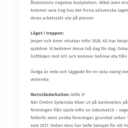
åtminstone negativa kvalplatsen. Vilket även inn
kommer vara hög hos det forna allsvenska laget 
deras arbetssätt ute på planen.
Läget i truppen:
Jesper och Amer rehabar inför 2026. KG har börj
sjukdom. Vi bedömer dessa två dag för dag. Os
höftböjen mot AFC och kommer behöva vila från
Övriga är redo och taggade för en sista sväng me
vintervila
Motståndarkollen:
Gefle IF
När Örebro Syrianska kliver ut på Gavlevallen på 
föreningen från Gävle inför en ödesmatch – seger k
fotbolls mest anrika föreningar, grundad redan 1
som 2017. Sedan dess har Gefle kämpat för att hitt