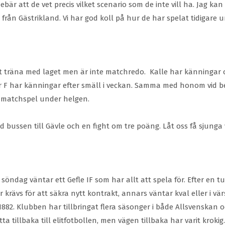
ebär att de vet precis vilket scenario som de inte vill ha. Jag 
från Gästrikland. Vi har god koll på hur de har spelat tidigar
at träna med laget men är inte matchredo. Kalle har känningar 
kar F har känningar efter smäll i veckan. Samma med honom vid
 matchspel under helgen.
d bussen till Gävle och en fight om tre poäng. Låt oss få sjung
söndag väntar ett Gefle IF som har allt att spela för. Efter en t
rävs för att säkra nytt kontrakt, annars väntar kval eller i värs
882. Klubben har tillbringat flera säsonger i både Allsvenskan 
a tillbaka till elitfotbollen, men vägen tillbaka har varit krokig