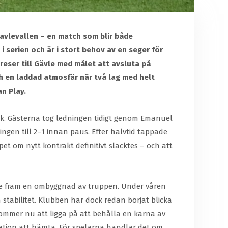
Gavlevallen – en match som blir både
 serien och är i stort behov av en seger för
reser till Gävle med målet att avsluta på
ch en laddad atmosfär när två lag med helt
an Play.
ek. Gästerna tog ledningen tidigt genom Emanuel
gen till 2–1 innan paus. Efter halvtid tappade
pet om nytt kontrakt definitivt släcktes – och att
gade fram en ombyggnad av truppen. Under våren
stabilitet. Klubben har dock redan börjat blicka
 kommer nu att ligga på att behålla en kärna av
ivation att hämta. För spelarna handlar det om