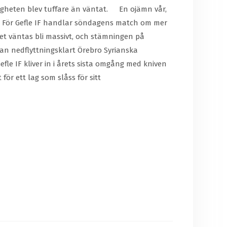
kligheten blev tuffare än väntat. En ojämn vår,
en. För Gefle IF handlar söndagens match om mer
et väntas bli massivt, och stämningen på
dan nedflyttningsklart Örebro Syrianska
fle IF kliver in i årets sista omgång med kniven
ör ett lag som slåss för sitt