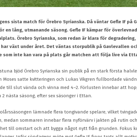
ens sista match för Örebro Syrianska. Då väntar Gefle IF på 
r en lång, utmanande säsong. Gefle IF kämpar för överlevnad i
lplats. Örebro Syrianska, som redan är klara för degradering, 
lt har växt under året. Det väntas storpublik på Gavlevallen o
e som inte kan vara på plats går matchen att följa live via Ett
tuna bjöd Örebro Syrianska sin publik på en stark första halvl
 Moses satte kvitteringen och Lukas Vikgren fullbordade vändnin
unde till slut vända och vinna med 4–2. Förlusten innebar att hop
on 2 nästa säsong, efter sex säsonger i Ettan.
r fjolårssäsongen lämnade flera tongivande spelare, vilket tvin
, medan sommaren innebar flera nyförvärv i jakten på rutin och 
lighet till omstart och att bygga något nytt från grunden. Fokus
alanger. Inför söndagens möte mot Gefle IF finns trots allt mot