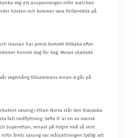
kan tänka mig att anspänningen inför matchen
e under hösten och kommer vara förberedda på
och Hassan har precis kommit tillbaka efter
 bedömer honom dag för dag. Moses skadade
a vår segersång tillsammans innan vi går på
urbulent säsong i Ettan Norra står den klassiska
ta fall nedflyttning. Gefle IF är en av svensk
och Superettan, senast på högre nivå så sent
. Inför årets säsong var målsättningen tydlig: att