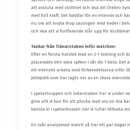
att avsluta med stolthet och visa att Örebro Syri
med full kraft. Det bäddar för en intensiv och k
nu om att knyta ihop säsongen med heder i behåll,
och visa att vi fortfarande står upp för klubbmär
Tankar från Tränarstaben inför matchen:
Efter en första halvlek med en 2-1 ledning och 
placerades den sista spiken i vår div 1 kista. Det
ett intensivt arbeta med förberedelserna inför 2
jättejobb som har lagts ner av en skara människ
I spelartruppen och ledarstaben har vi under ve
göra allt vi kan för att plocka med oss en bra k
känsla in i spelarbussen när vi rullar tillbaka
En svår analyserad match så här ett par dagar in