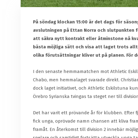
På söndag klockan 15:00 är det dags för säsong
avslutningen på Ettan Norra och slutpunkten fö
att säkra nytt kontrakt eller åtminstone nå kva
bästa möjliga sätt och visa att laget trots al
olika förutsättningar kliver ut på planen. För d
I den senaste hemmamatchen mot Athletic Eskils
Chabo, men hemmalaget svarade direkt. Christian
dock laget initiativet, och Athletic Eskilstuna k
Örebro Syrianska tvingas ta steget ner till divisi
Det har varit ett prövande år för klubben. Efte
fick unga, oprövade namn chansen att kliva fram
framåt. En återkomst till division 2 innebär möj
spelare och samtidigt fortsätta utveckla unga t