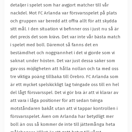
detaljer i spelet som har avgjort matcher till vår
nackdel. Mot FC Arlanda var försvarsspelet på plats
och gruppen var beredd att offra allt för att skydda
sitt mål. I den situation vi befinner oss i just nu så är
det precis det som krävs. Det var inte vår bästa match
i spelet med boll. Däremot så fanns det en
bestämdhet och noggrannhet i det vi gjorde som vi
saknat under hösten. Det var just dessa saker som
gav oss möjligheten att hålla nollan och ta med oss
tre viktiga poäng tillbaka till Örebro. FC Arlanda som
är ett mycket spelskickligt lag tvingade oss till en hel
del lågt försvarsspel. Det vi gör bra är att vi klarar av
att vara i låga positioner för att sedan tvinga
motståndaren bakåt utan att vi tappar kontrollen i
försvarsspelet. Även om Arlanda har betydligt mer
boll än oss så kommer de inte till jättemånga heta