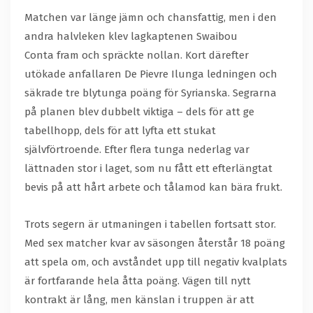
Matchen var länge jämn och chansfattig, men i den
andra halvleken klev lagkaptenen Swaibou
Conta fram och spräckte nollan. Kort därefter
utökade anfallaren De Pievre Ilunga ledningen och
säkrade tre blytunga poäng för Syrianska. Segrarna
på planen blev dubbelt viktiga – dels för att ge
tabellhopp, dels för att lyfta ett stukat
självförtroende. Efter flera tunga nederlag var
lättnaden stor i laget, som nu fått ett efterlängtat
bevis på att hårt arbete och tålamod kan bära frukt.
Trots segern är utmaningen i tabellen fortsatt stor.
Med sex matcher kvar av säsongen återstår 18 poäng
att spela om, och avståndet upp till negativ kvalplats
är fortfarande hela åtta poäng. Vägen till nytt
kontrakt är lång, men känslan i truppen är att