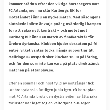
kommer stärkta efter den viktiga bortasegern mot
FC Arlanda, men nu står Karlbergs BK för
motståndet i ännu en nyckelmatch. Med säsongens
slutskede i sikte är varje poäng ovärderlig i kampen
för att säkra nytt kontrakt – och mötet mot
Karlberg blir ännu en match av finalkaraktär för
Örebro Syrianska. Klubben bjuder dessutom på fri
entré, vilket väntas locka många supportrar till
Mellringe IP. Avspark sker klockan 16.00 på lördag,
och för den som inte kan vara på plats direktsänds
matchen på ettanplay.se.
Efter en sommar och höst fylld av motgångar fick
Örebro Syrianska äntligen jubla igen. På bortaplan
mot FC Arlanda bröts den dystra sviten av åtta raka
förluster när laget tog en välförtjänt 2–0-seger.