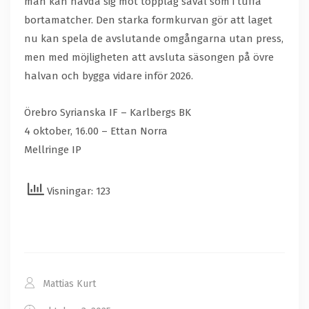
man kan hävda sig mot topplag såväl som i tuffa
bortamatcher. Den starka formkurvan gör att laget
nu kan spela de avslutande omgångarna utan press,
men med möjligheten att avsluta säsongen på övre
halvan och bygga vidare inför 2026.
Örebro Syrianska IF – Karlbergs BK
4 oktober, 16.00 – Ettan Norra
Mellringe IP
Visningar: 123
Mattias Kurt