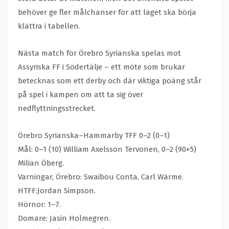
behöver ge fler målchanser för att laget ska börja
klättra i tabellen.
Nästa match för Örebro Syrianska spelas mot
Assyriska FF i Södertälje – ett möte som brukar
betecknas som ett derby och där viktiga poäng står
på spel i kampen om att ta sig över
nedflyttningsstrecket.
Örebro Syrianska–Hammarby TFF 0–2 (0–1)
Mål: 0–1 (10) William Axelsson Tervonen, 0–2 (90+5)
Milian Öberg.
Varningar, Örebro: Swaibou Conta, Carl Wärme.
HTFF:Jordan Simpson.
Hörnor: 1–7.
Domare: Jasin Holmegren.