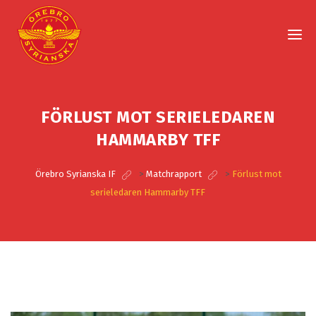
FÖRLUST MOT SERIELEDAREN
HAMMARBY TFF
Örebro Syrianska IF
>
Matchrapport
>
Förlust mot
serieledaren Hammarby TFF