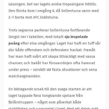
säsongen. Det var lagets andra trepoängare hittills.
Den första kom i omgång 6, då Sollentuna vann med
2–1 borta mot AFC Eskilstuna.
Trots segrarna parkerar Sollentuna fortfarande
längst ner i tabellen, med totalt
sju inspelade
poäng
efter elva omgångar. Laget har haft en tuff vår
där både offensiven och defensiven hackat. Framåt
har man haft svårt att skapa tillräckligt med vassa
chanser, och bakåt har försvarslinjen ofta hamnat
under press – särskilt vid fasta situationer och sena
matchavgöranden.
En bidragande orsak till den svaga starten är att
laget tappade flera tongivande spelare från
fjolårstruppen – något som påverkat både
stabiliteten och samspelet i laget. Med ett delvis nytt