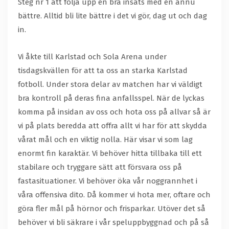
Steg nr 1 att följa upp en bra insats med en ännu
bättre. Alltid bli lite bättre i det vi gör, dag ut och dag
in.
Vi åkte till Karlstad och Sola Arena under
tisdagskvällen för att ta oss an starka Karlstad
fotboll. Under stora delar av matchen har vi väldigt
bra kontroll på deras fina anfallsspel. När de lyckas
komma på insidan av oss och hota oss på allvar så är
vi på plats beredda att offra allt vi har för att skydda
vårat mål och en viktig nolla. Här visar vi som lag
enormt fin karaktär. Vi behöver hitta tillbaka till ett
stabilare och tryggare sätt att försvara oss på
fastasituationer. Vi behöver öka vår noggrannhet i
våra offensiva dito. Då kommer vi hota mer, oftare och
göra fler mål på hörnor och frisparkar. Utöver det så
behöver vi bli säkrare i vår speluppbyggnad och på så