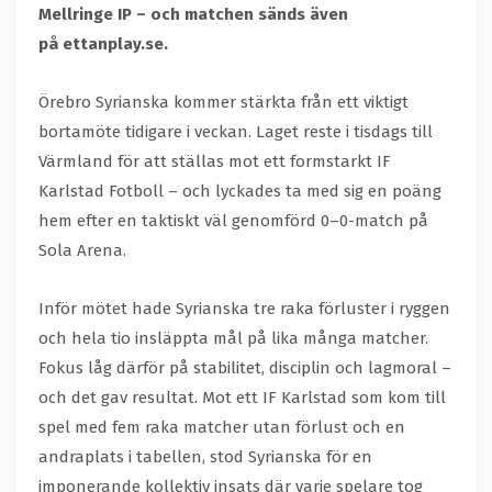
Mellringe IP – och matchen sänds även
på ettanplay.se.
Örebro Syrianska kommer stärkta från ett viktigt
bortamöte tidigare i veckan. Laget reste i tisdags till
Värmland för att ställas mot ett formstarkt IF
Karlstad Fotboll – och lyckades ta med sig en poäng
hem efter en taktiskt väl genomförd 0–0-match på
Sola Arena.
Inför mötet hade Syrianska tre raka förluster i ryggen
och hela tio insläppta mål på lika många matcher.
Fokus låg därför på stabilitet, disciplin och lagmoral –
och det gav resultat. Mot ett IF Karlstad som kom till
spel med fem raka matcher utan förlust och en
andraplats i tabellen, stod Syrianska för en
imponerande kollektiv insats där varje spelare tog