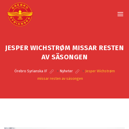
JESPER WICHSTRØM MISSAR RESTEN
AV SÄSONGEN
Örebro Syrianska IF
>
Nyheter
>
Jesper Wichstrøm
missar resten av säsongen