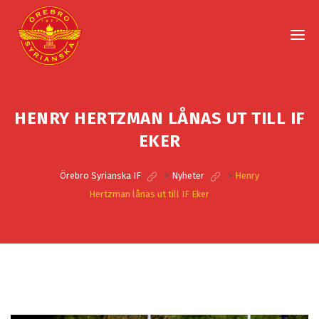
HENRY HERTZMAN LÅNAS UT TILL IF
EKER
Örebro Syrianska IF
>
Nyheter
>
Henry
Hertzman lånas ut till IF Eker