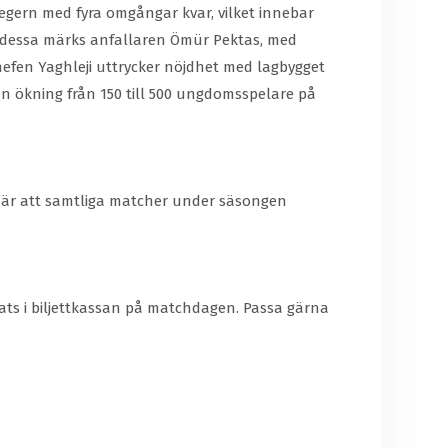
segern med fyra omgångar kvar, vilket innebar
nd dessa märks anfallaren Ömür Pektas, med
hefen Yaghleji uttrycker nöjdhet med lagbygget
 en ökning från 150 till 500 ungdomsspelare på
ebär att samtliga matcher under säsongen
 plats i biljettkassan på matchdagen. Passa gärna