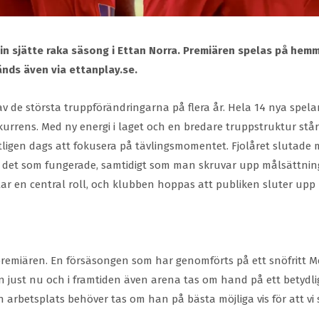
i sin sjätte raka säsong i Ettan Norra. Premiären spelas på hem
änds även via ettanplay.se.
de största truppförändringarna på flera år. Hela 14 nya spelare
onkurrens. Med ny energi i laget och en bredare truppstruktur stå
tligen dags att fokusera på tävlingsmomentet. Fjolåret slutade me
å det som fungerade, samtidigt som man skruvar upp målsättning
elar en central roll, och klubben hoppas att publiken sluter upp
premiären. En försäsongen som har genomförts på ett snöfritt Mel
n just nu och i framtiden även arena tas om hand på ett betydligt
ran arbetsplats behöver tas om han på bästa möjliga vis för att 