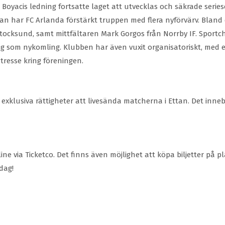
Boyacis ledning fortsatte laget att utvecklas och säkrade serie
Ettan har FC Arlanda förstärkt truppen med flera nyförvärv. Bla
Stocksund, samt mittfältaren Mark Gorgos från Norrby IF. Sportc
e lag som nykomling. Klubben har även vuxit organisatoriskt, med
ntresse kring föreningen.
xklusiva rättigheter att livesända matcherna i Ettan. Det inn
line via Ticketco. Det finns även möjlighet att köpa biljetter på
dag!