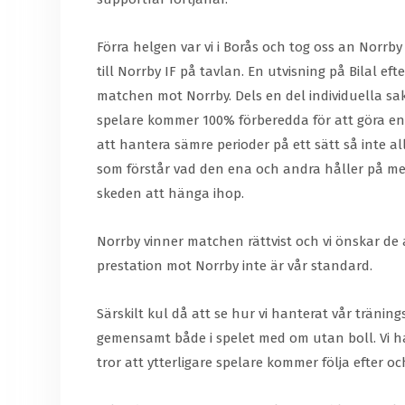
Förra helgen var vi i Borås och tog oss an Norrb
till Norrby IF på tavlan. En utvisning på Bilal eft
matchen mot Norrby. Dels en del individuella sake
spelare kommer 100% förberedda för att göra en p
att hantera sämre perioder på ett sätt så inte al
som förstår vad den ena och andra håller på med. 
skeden att hänga ihop.
Norrby vinner matchen rättvist och vi önskar de al
prestation mot Norrby inte är vår standard.
Särskilt kul då att se hur vi hanterat vår träni
gemensamt både i spelet med om utan boll. Vi ha
tror att ytterligare spelare kommer följa efter o