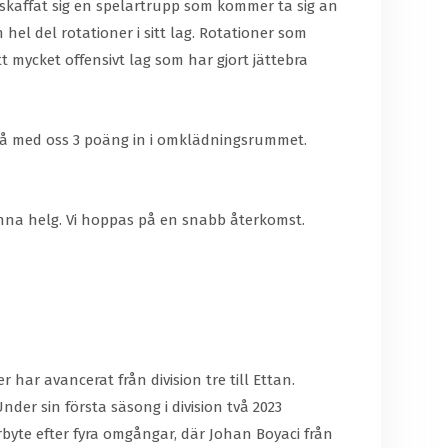
skaffat sig en spelartrupp som kommer ta sig an
n hel del rotationer i sitt lag. Rotationer som
t mycket offensivt lag som har gjort jättebra
 få med oss 3 poäng in i omklädningsrummet.
denna helg. Vi hoppas på en snabb återkomst.
har avancerat från division tre till Ettan.
der sin första säsong i division två 2023
byte efter fyra omgångar, där Johan Boyaci från