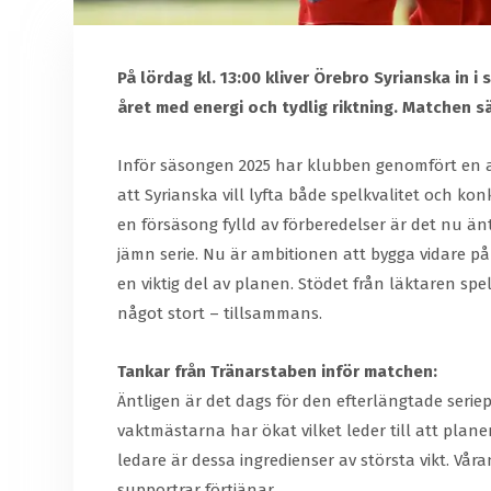
På lördag kl. 13:00 kliver Örebro Syrianska in 
året med energi och tydlig riktning. Matchen s
Inför säsongen 2025 har klubben genomfört en av 
att Syrianska vill lyfta både spelkvalitet och k
en försäsong fylld av förberedelser är det nu än
jämn serie. Nu är ambitionen att bygga vidare p
en viktig del av planen. Stödet från läktaren sp
något stort – tillsammans.
Tankar från Tränarstaben inför matchen:
Äntligen är det dags för den efterlängtade serie
vaktmästarna har ökat vilket leder till att plane
ledare är dessa ingredienser av största vikt. Vå
supportrar förtjänar.