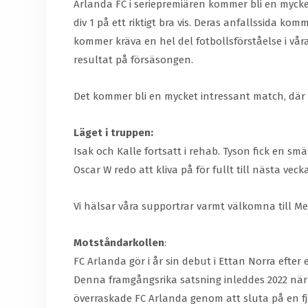
Arlanda FC i seriepremiären kommer bli en myck
div 1 på ett riktigt bra vis. Deras anfallssida kom
kommer kräva en hel del fotbollsförståelse i våra
resultat på försäsongen.
Det kommer bli en mycket intressant match, där 
Läget i truppen:
Isak och Kalle fortsatt i rehab. Tyson fick en s
Oscar W redo att kliva på för fullt till nästa veck
Vi hälsar våra supportrar varmt välkomna till Mell
Motståndarkollen
:
FC Arlanda gör i år sin debut i Ettan Norra efter
Denna framgångsrika satsning inleddes 2022 när ti
överraskade FC Arlanda genom att sluta på en fj