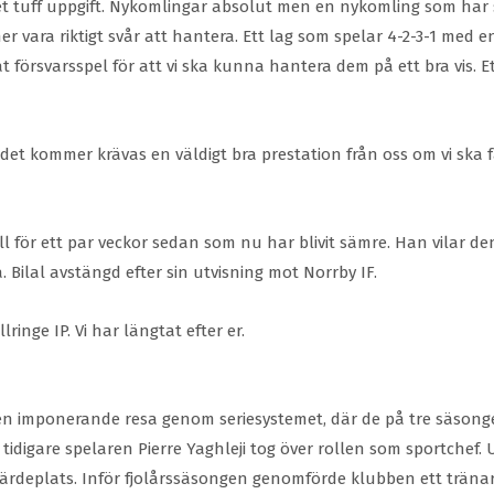
et tuff uppgift. Nykomlingar absolut men en nykomling som har 
mer vara riktigt svår att hantera. Ett lag som spelar 4-2-3-1 med e
t försvarsspel för att vi ska kunna hantera dem på ett bra vis. Et
det kommer krävas en väldigt bra prestation från oss om vi ska
mäll för ett par veckor sedan som nu har blivit sämre. Han vilar 
a. Bilal avstängd efter sin utvisning mot Norrby IF.
ringe IP. Vi har längtat efter er.
 en imponerande resa genom seriesystemet, där de på tre säsonger 
digare spelaren Pierre Yaghleji tog över rollen som sportchef. Un
ärdeplats. Inför fjolårssäsongen genomförde klubben ett tränar