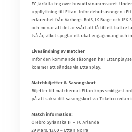
FC Järfälla tog över huvudtränaransvaret. Under 
uppflyttning till Ettan. Inför debutsäsongen i 
erfarenhet från Varbergs BoIS, IK Brage och IFK 
och menar att det är svårt att få till ett bättr
två år, vilket speglar ett ökat engagemang och i
Livesändning av matcher
Inför den kommande säsongen har Ettanplay.se e
kommer att sändas via Ettanplay.
Matchbiljetter & Säsongskort
Biljetter till matcherna i Ettan köps smidigast on
på att säkra ditt säsongskort via Ticketco redan i
Match information:
Örebro Syrianska IF – FC Arlanda
29 Mars, 13:00 – Ettan Norra