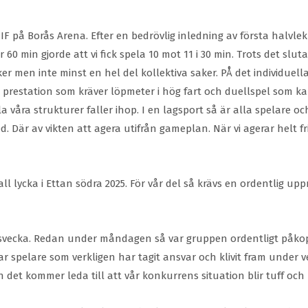
y IF på Borås Arena. Efter en bedrövlig inledning av första halvl
er 60 min gjorde att vi fick spela 10 mot 11 i 30 min. Trots det slut
r men inte minst en hel del kollektiva saker. PÅ det individuella 
restation som kräver löpmeter i hög fart och duellspel som kan g
la våra strukturer faller ihop. I en lagsport så är alla spelare
Där av vikten att agera utifrån gameplan. När vi agerar helt fritt
l lycka i Ettan södra 2025. För vår del så krävs en ordentlig uppr
ngsvecka. Redan under måndagen så var gruppen ordentligt påkopp
r spelare som verkligen har tagit ansvar och klivit fram under 
ch det kommer leda till att vår konkurrens situation blir tuff oc