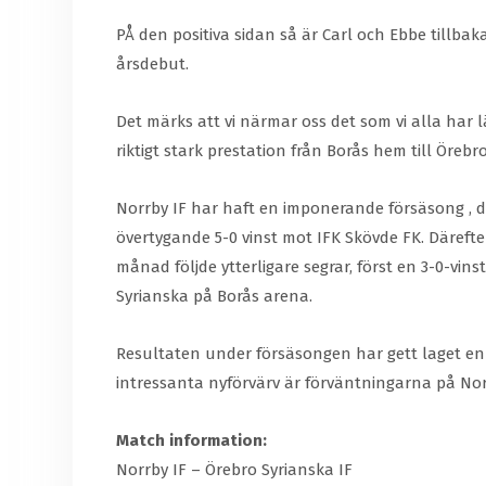
PÅ den positiva sidan så är Carl och Ebbe tillbak
årsdebut.
Det märks att vi närmar oss det som vi alla har lä
riktigt stark prestation från Borås hem till Öreb
Norrby IF har haft en imponerande försäsong , dä
övertygande 5-0 vinst mot IFK Skövde FK. Däreft
månad följde ytterligare segrar, först en 3-0-v
Syrianska på Borås arena.
Resultaten under försäsongen har gett laget e
intressanta nyförvärv är förväntningarna på Norr
Match information:
Norrby IF – Örebro Syrianska IF