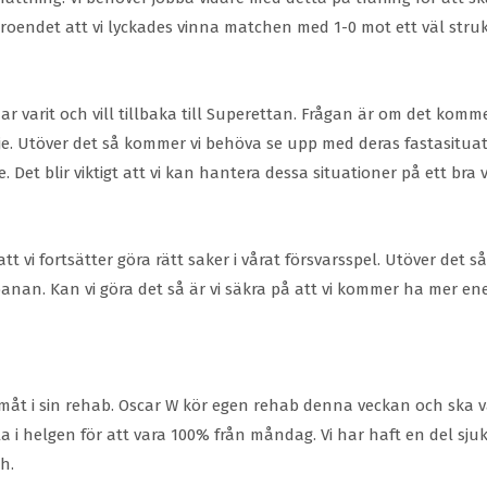
rtroendet att vi lyckades vinna matchen med 1-0 mot ett väl struk
 varit och vill tillbaka till Superettan. Frågan är om det kommer
 Utöver det så kommer vi behöva se upp med deras fastasituat
 Det blir viktigt att vi kan hantera dessa situationer på ett bra 
tt vi fortsätter göra rätt saker i vårat försvarsspel. Utöver det så
banan. Kan vi göra det så är vi säkra på att vi kommer ha mer ene
måt i sin rehab. Oscar W kör egen rehab denna veckan och ska v
i helgen för att vara 100% från måndag. Vi har haft en del sjukt
ch.