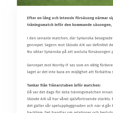
Efter en lång och intensiv försäsong närmar si
träningsmatch inför den kommande säsongen, n
I den senaste matchen, där Syrianska besegrade 
genrepet. Segern mot Skövde AIK var definitivt 
Nu siktar Syrianska på att avsluta försäsongen p
Genrepet mot Norrby IF ses som en viktig förber
laget är det inte bara en möjlighet att förbättr
Tankar från Tränarstaben inför matchen:
Då var det dags för sista träningsmatchen innan s
Skövde AIK så har vårat självförtroende stärkts. 
det gäller vår speluppbyggnaden och när vi går t
backlinje. Det handlar om relationer och beslutsf