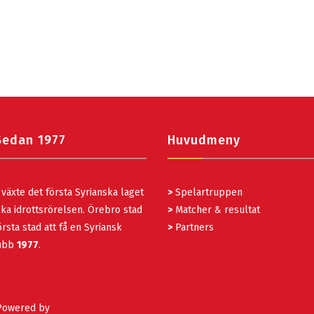
Sedan 1977
Huvudmeny
växte det första Syrianska laget
>
Spelartruppen
ka idrottsrörelsen. Örebro stad
>
Matcher & resultat
rsta stad att få en Syriansk
>
Partners
lubb
1977
.
 Powered by