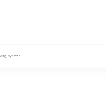
song
,
Nyheter