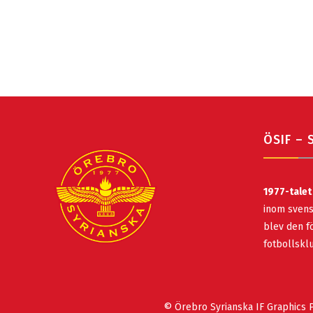
ÖSIF – 
1977-talet
inom svens
blev den fö
fotbollsk
© Örebro Syrianska IF Graphics