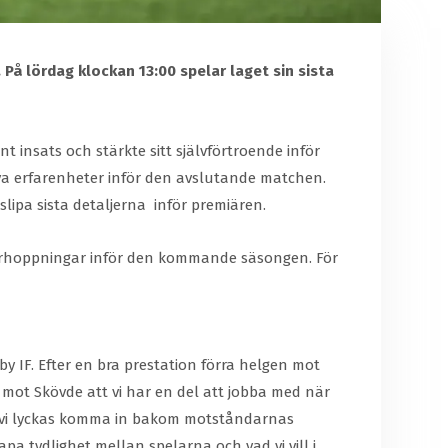
På lördag klockan 13:00 spelar laget sin sista
insats och stärkte sitt självförtroende inför
iva erfarenheter inför den avslutande matchen.
slipa sista detaljerna inför premiären.
 förhoppningar inför den kommande säsongen. För
by IF. Efter en bra prestation förra helgen mot
en mot Skövde att vi har en del att jobba med när
att vi lyckas komma in bakom motståndarnas
pa tydlighet mellan spelarna och vad vi vill i