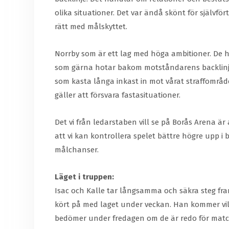
olika situationer. Det var ändå skönt för självfö
rätt med målskyttet.
Norrby som är ett lag med höga ambitioner. De har
som gärna hotar bakom motståndarens backlinje.
som kasta långa inkast in mot vårat straffområde.
gäller att försvara fastasituationer.
Det vi från ledarstaben vill se på Borås Arena är a
att vi kan kontrollera spelet bättre högre upp i 
målchanser.
Läget i truppen:
Isac och Kalle tar långsamma och säkra steg fra
kört på med laget under veckan. Han kommer vila 
bedömer under fredagen om de är redo för mat