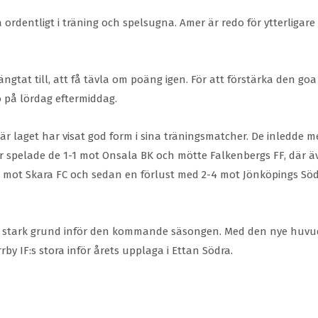
a ordentligt i träning och spelsugna. Amer är redo för ytterligar
ngtat till, att få tävla om poäng igen. För att förstärka den goa 
ro på lördag eftermiddag.
r laget har visat god form i sina träningsmatcher. De inledde med
er spelade de 1-1 mot Onsala BK och mötte Falkenbergs FF, där
inst mot Skara FC och sedan en förlust med 2-4 mot Jönköpings 
n stark grund inför den kommande säsongen. Med den nye huvud
by IF:s stora inför årets upplaga i Ettan Södra.