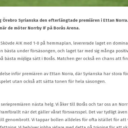
g Örebro Syrianska den efterlängtade premiären i Ettan Norra. 
är de möter Norrby IF på Borås Arena.
Skövde AIK med 1-0 på hemmaplan, levererade laget en dominant 
den bästa under försäsongen, och laget tar med sig många posit
å bästa möjliga sätt i Borås. Matchen ger också en chans att fin
edelse inför premiären av Ettan Norra, där Syrianska har stora
a spelet utan också att sätta tonen för hela säsongen.
eriepremiären nästa helg. Vi åker till Borås och tar oss an Norr
Framförallt när det gäller vårat försvarsspel. Det var tydligt äv
ill genombrott. Vi tappar bollen alldeles för ofta istället för 
attning. Vi behöver jobba vidare med detta på träning för att ska