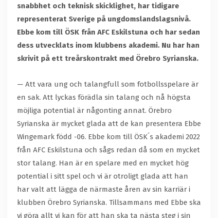
snabbhet och teknisk skicklighet, har tidigare
representerat Sverige på ungdomslandslagsnivå.
Ebbe kom till ÖSK från AFC Eskilstuna och har sedan
dess utvecklats inom klubbens akademi. Nu har han
skrivit på ett treårskontrakt med Örebro Syrianska.
— Att vara ung och talangfull som fotbollsspelare är
en sak. Att lyckas förädla sin talang och nå högsta
möjliga potential är någonting annat. Örebro
Syrianska är mycket glada att de kan presentera Ebbe
Wingemark född -06. Ebbe kom till ÖSK´s akademi 2022
från AFC Eskilstuna och sågs redan då som en mycket
stor talang. Han är en spelare med en mycket hög
potential i sitt spel och vi är otroligt glada att han
har valt att lägga de närmaste åren av sin karriär i
klubben Örebro Syrianska. Tillsammans med Ebbe ska
vi göra allt vi kan för att han ska ta nästa steg i sin