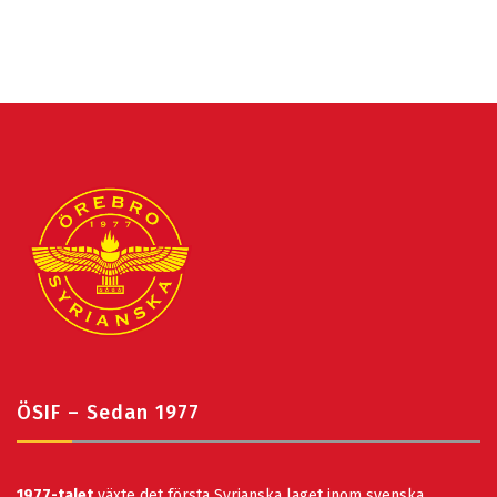
ÖSIF – Sedan 1977
1977-talet
växte det första Syrianska laget inom svenska