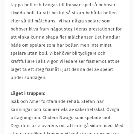
tappa boll och tvingas till försvarsspel så behöver
skydda boll, ta rätt beslut så vi kan behålla bollen
eller gå till målchans. Vi har några spelare som
behöver kliva fram något steg i deras prestationer för
att vi ska kunna skapa fler målchanser. Det handlar
både om spelare som har bollen men inte minst
spelare utan boll. Vi behöver bli tydligare och
kraftfullare i allt vi gör. Vi ledare ser framemot att se
laget ta ett steg framåt i just denna del av spelet
under söndagen.
Läget i truppen:
Isak och Amer fortfarande rehab. Stefan har
känningar och kommer vila av säkerhetsskäl. Övriga
uttagningsara. Chidera Nwago som spelade mot
Degerfors är vi överens om att inte gå vidare med. Med
stor sannolikhet kommer vi bjuda in en provspelare