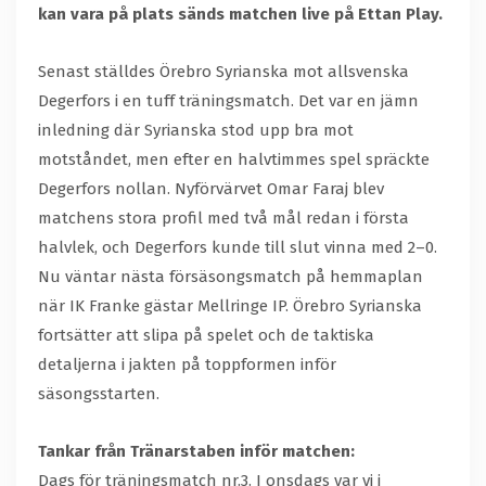
kan vara på plats sänds matchen live på Ettan Play.
Senast ställdes Örebro Syrianska mot allsvenska
Degerfors i en tuff träningsmatch. Det var en jämn
inledning där Syrianska stod upp bra mot
motståndet, men efter en halvtimmes spel spräckte
Degerfors nollan. Nyförvärvet Omar Faraj blev
matchens stora profil med två mål redan i första
halvlek, och Degerfors kunde till slut vinna med 2–0.
Nu väntar nästa försäsongsmatch på hemmaplan
när IK Franke gästar Mellringe IP. Örebro Syrianska
fortsätter att slipa på spelet och de taktiska
detaljerna i jakten på toppformen inför
säsongsstarten.
Tankar från Tränarstaben inför matchen:
Dags för träningsmatch nr.3. I onsdags var vi i