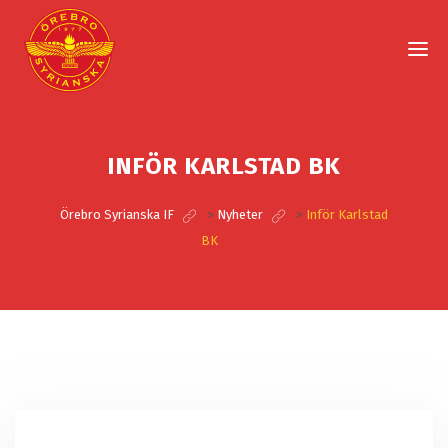
INFÖR KARLSTAD BK
Örebro Syrianska IF
>
Nyheter
>
Inför Karlstad
BK