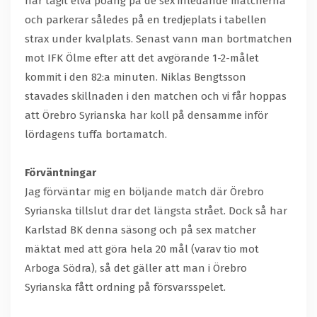
har tagit elva poäng på de sex inledande matcherna
och parkerar således på en tredjeplats i tabellen
strax under kvalplats. Senast vann man bortmatchen
mot IFK Ölme efter att det avgörande 1-2-målet
kommit i den 82:a minuten. Niklas Bengtsson
stavades skillnaden i den matchen och vi får hoppas
att Örebro Syrianska har koll på densamme inför
lördagens tuffa bortamatch.
Förväntningar
Jag förväntar mig en böljande match där Örebro
Syrianska tillslut drar det längsta strået. Dock så har
Karlstad BK denna säsong och på sex matcher
mäktat med att göra hela 20 mål (varav tio mot
Arboga Södra), så det gäller att man i Örebro
Syrianska fått ordning på försvarsspelet.