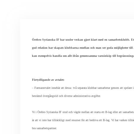
Örebro Syrianska IF har under veckan gjort klart med en samarbetsklubb. Ett a
god relation har skapats klubbarna emellan och man ser goda möjligheter till 
kan exempelvis handla om allt ifrån gemensamma varuinköp till begränsninga
Förtydligande av avtalet:
– Farmaravtalet innebär att dessa
två separata klubbar samarbetar genom att spelare
bestämd övergångstid och diverse administrativa avgifter.
Vi i Örebro Syrianska IF stod och vägde mellan att starta ett B-lag eller att samarb
är att vi inte har tillräckligt med resurser för att bedriva ett B-lag. Vi har varken til
bra samarbetspartner.