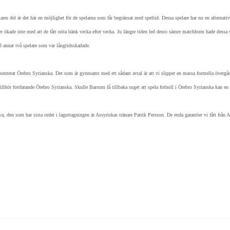
del är det här en möjlighet för de spelarna som får begränsat med speltid. Dessa spelare har nu en alternativ m
r ökade inte med att de fått nöta bänk vecka efter vecka. Ju längre tiden led desto sämre matchform hade dessa s
d annat två spelare som var långtidsskadade.
presenterat Örebro Syrianska. Det som är gynnsamt med ett sådant avtal är att vi slipper en massa formella överg
llhör fortfarande Örebro Syrianska. Skulle Barsom få tillbaka suget att spela fotboll i Örebro Syrianska kan en 
lva, den som har sista ordet i laguttagningen är Assyriskas tränare Patrik Persson. De enda garantier vi fått från 