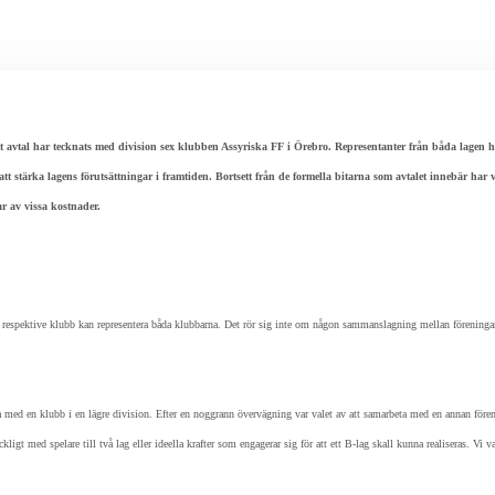
vtal har tecknats med division sex klubben Assyriska FF i Örebro. Representanter från båda lagen har 
att stärka lagens förutsättningar i framtiden. Bortsett från de formella bitarna som avtalet innebär h
r av vissa kostnader.
 i respektive klubb kan representera båda klubbarna. Det rör sig inte om någon sammanslagning mellan föreninga
eta med en klubb i en lägre division. Efter en noggrann övervägning var valet av att samarbeta med en annan före
lräckligt med spelare till två lag eller ideella krafter som engagerar sig för att ett B-lag skall kunna realiseras.