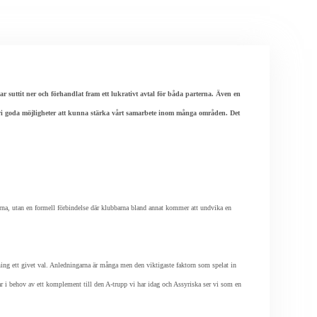
suttit ner och förhandlat fram ett lukrativt avtal för båda parterna. Även en
ar vi goda möjligheter att kunna stärka vårt samarbete inom många områden. Det
rna, utan en formell förbindelse där klubbarna bland annat kommer att undvika en
ning ett givet val. Anledningarna är många men den viktigaste faktorn som spelat in
 Vi var i behov av ett komplement till den A-trupp vi har idag och Assyriska ser vi som en