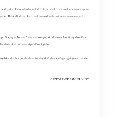
öjlighet att kunna erbjudas speltid. Tidigare har det varit svårt att motivera spelare
pelare. Det är alltid svårt för en matchotränad spelare att kunna konkurrera med en
ångar. Om jag tar Barsom Cicek som exempel, så deklarerade han för styrelsen för en
återvändo bli aktuell utan några vidare åtgärder.
Assyriskas sida är att en rättvis bedömning skall göras vid laguttagningen och att den
ORDFÖRANDE SAMUEL KURT