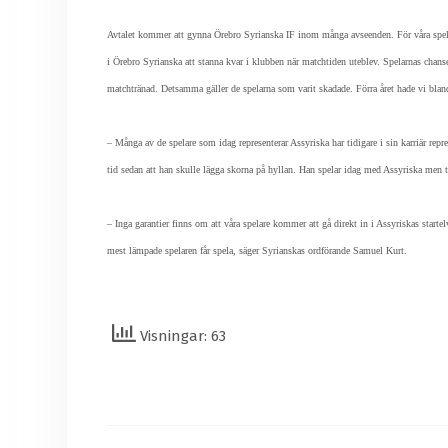
Avtalet kommer att gynna Örebro Syrianska IF inom många avseenden. För våra spelares 
i Örebro Syrianska att stanna kvar i klubben när matchtiden uteblev. Spelarnas chanse
matchtränad. Detsamma gäller de spelarna som varit skadade. Förra året hade vi blan
– Många av de spelare som idag representerar Assyriska har tidigare i sin karriär re
tid sedan att han skulle lägga skorna på hyllan. Han spelar idag med Assyriska men ti
– Inga garantier finns om att våra spelare kommer att gå direkt in i Assyriskas starte
mest lämpade spelaren får spela, säger Syrianskas ordförande Samuel Kurt.
Visningar: 63