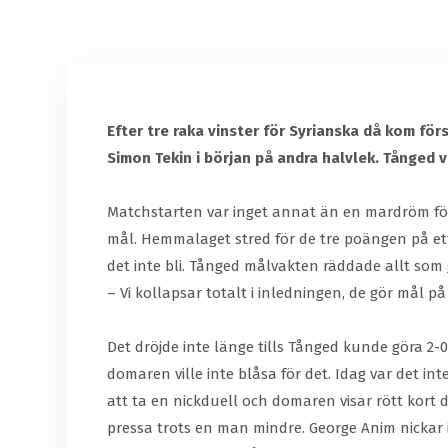
Efter tre raka vinster för Syrianska då kom för
Simon Tekin i början på andra halvlek. Tånged va
Matchstarten var inget annat än en mardröm för
mål. Hemmalaget stred för de tre poängen på ett m
det inte bli. Tånged målvakten räddade allt som 
– Vi kollapsar totalt i inledningen, de gör mål på
Det dröjde inte länge tills Tånged kunde göra 2-0
domaren ville inte blåsa för det. Idag var det in
att ta en nickduell och domaren visar rött kort d
pressa trots en man mindre. George Anim nickar 