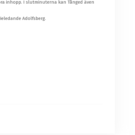
t bra inhopp. I slutminuterna kan Tånged även
rieledande Adolfsberg.