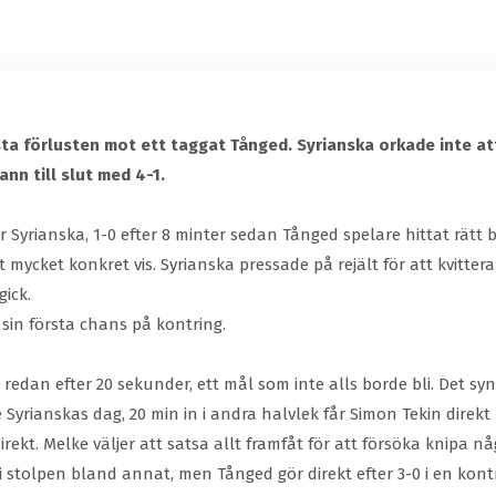
sta förlusten mot ett taggat Tånged. Syrianska orkade inte att
nn till slut med 4-1.
 Syrianska, 1-0 efter 8 minter sedan Tånged spelare hittat rät
ycket konkret vis. Syrianska pressade på rejält för att kvittera 
gick.
 sin första chans på kontring.
 redan efter 20 sekunder, ett mål som inte alls borde bli. Det sy
te Syrianskas dag, 20 min in i andra halvlek får Simon Tekin direk
irekt. Melke väljer att satsa allt framfåt för att försöka knipa 
i stolpen bland annat, men Tånged gör direkt efter 3-0 i en ko