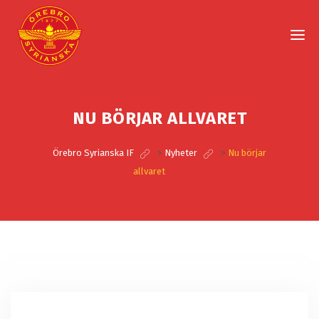
NU BÖRJAR ALLVARET
Örebro Syrianska IF
>
Nyheter
>
Nu börjar
allvaret